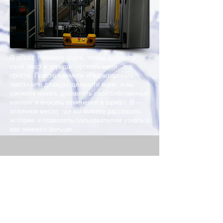
Я абзац. Нажмите здесь, чтобы добавить
свой текст и отредактировать меня. Это
просто. Просто нажмите «Редактировать
текст» или дважды щелкните меня, и вы
сможете начать добавлять свой собственный
контент и вносить изменения в шрифт. Я —
отличное место, где вы можете рассказать
историю и позволить пользователям узнать о
вас немного больше.
Organize Sanayi Bölgesi 75. Yıl
Bulvarı Demirciler Sanayi Sitesi B Blok
No:38