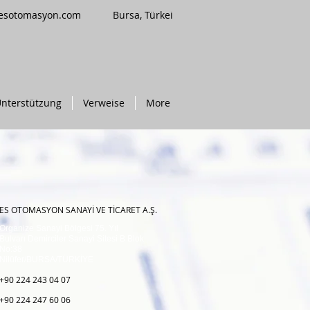
esotomasyon.com
Bursa, Türkei
nterstützung
Verweise
More
ES OTOMASYON SANAYİ VE TİCARET A.Ş.
Organize Sanayi Bölgesi 75. Yıl
Bulvarı Demirciler Sanayi Sitesi B Blok
No:38
Nilüfer/BURSA/TÜRKİYE
+90 224 243 04 07
+90 224 247 60 06