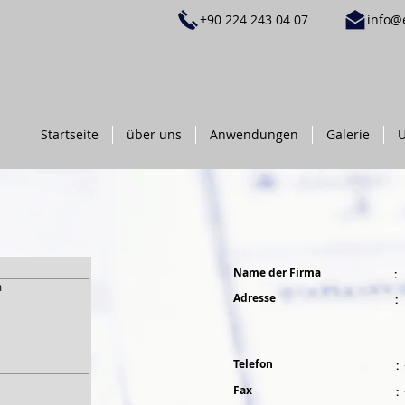
+90 224 243 04 07
info@
Startseite
über uns
Anwendungen
Galerie
U
Name der Firma
:
m
Adresse
:
Telefon
:
Fax
: