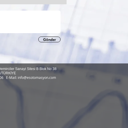
Gönder
Demirciler Sanayi Sitesi B Blok No:38
A/TÜRKİYE
0 06
E-Mail:
info@esotomasyon.com