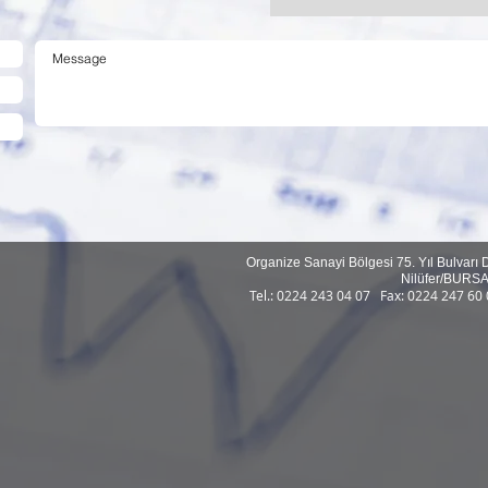
Organize Sanayi Bölgesi 75. Yıl Bulvarı 
Nilüfer/BURS
Tel.: 0224 243 04 07
Fax: 0224 247 6