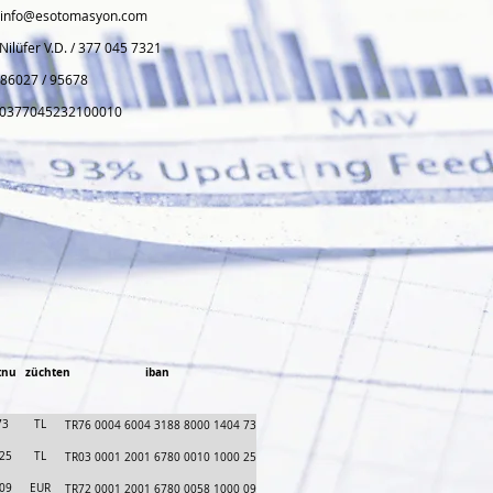
info@esotomasyon.com
Nilüfer V.D. / 377 045 7321
86027 / 95678
0377045232100010
tnu
züchten
iban
73
TL
TR76 0004 6004 3188 8000 1404 73
25
TL
TR03 0001 2001 6780 0010 1000 25
09
EUR
TR72 0001 2001 6780 0058 1000 09