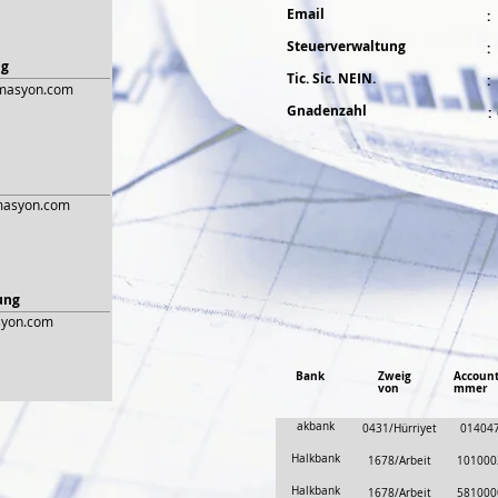
Email
:
Steuerverwaltung
:
ng
Tic. Sic. NEIN.
:
masyon.com
Gnadenzahl
:
masyon.com
ung
syon.com
Bank
Zweig
Accoun
von
mmer
akbank
0431/Hürriyet
01404
Halkbank
1678/Arbeit
101000
Halkbank
1678/Arbeit
581000