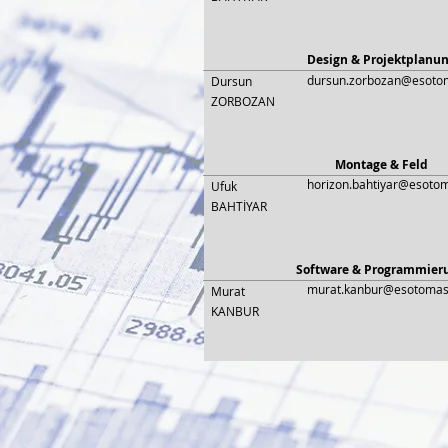
Design & Projektplanu
dursun.zorbozan@esoto
Dursun
ZORBOZAN
Montage & Feld
horizon.bahtiyar@esoto
Ufuk
BAHTİYAR
Software & Programmier
murat.kanbur@esotoma
Murat
KANBUR