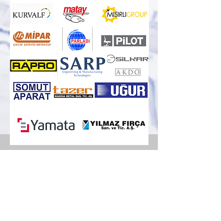
Organize Sanayi Bölgesi 75. Yıl
Bulvarı
Demirciler Sanayi Sitesi B Blok No:38
Nilüfer/BURSA/TÜRKİYE