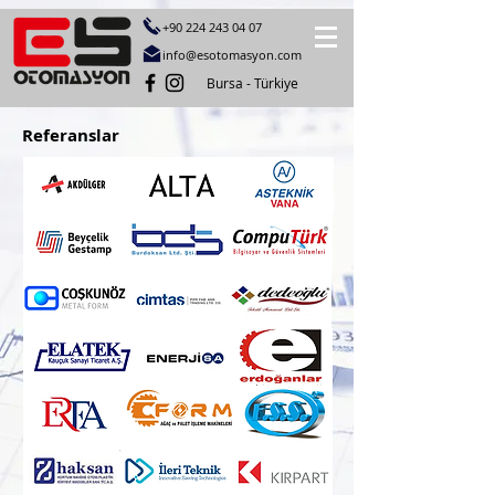
+90 224 243 04
07
info@esotomasyon.com
Bursa - Türkiye
Referanslar